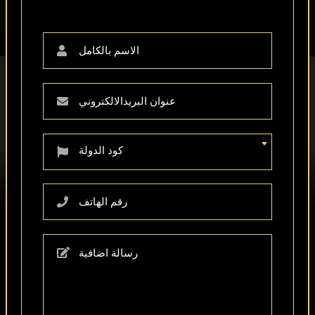
في ذلك خور دبي ومحمية رأس الخور للحياة البرية
ووسط مدينة دبي وقناة دبي المائية.
كود الدولة
مناظر خلابة