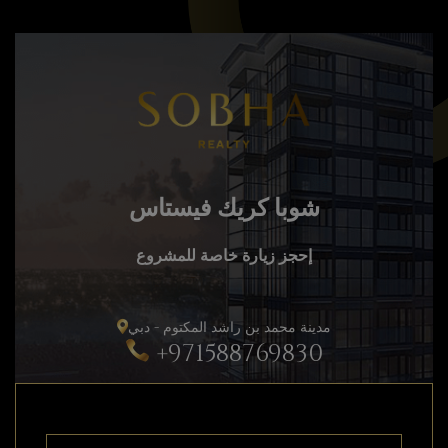
شوبا كريك فيستاس
إحجز زيارة خاصة للمشروع
مدينة محمد بن راشد المكتوم - دبي
+971588769830